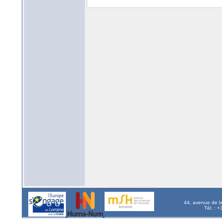
44, avenue de l
Tél. : 