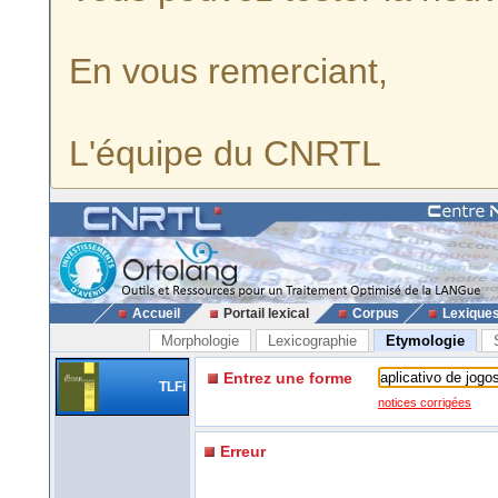
En vous remerciant,
L'équipe du CNRTL
Accueil
Portail lexical
Corpus
Lexique
Morphologie
Lexicographie
Etymologie
Entrez une forme
TLFi
notices corrigées
Erreur