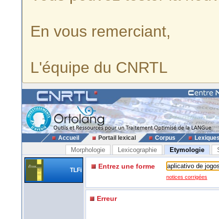
En vous remerciant,
L'équipe du CNRTL
Accueil
Portail lexical
Corpus
Lexique
Morphologie
Lexicographie
Etymologie
Entrez une forme
TLFi
notices corrigées
Erreur