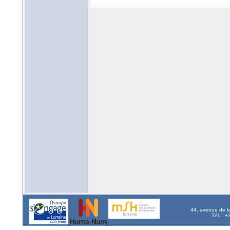
44, avenue de l
Tél. : 