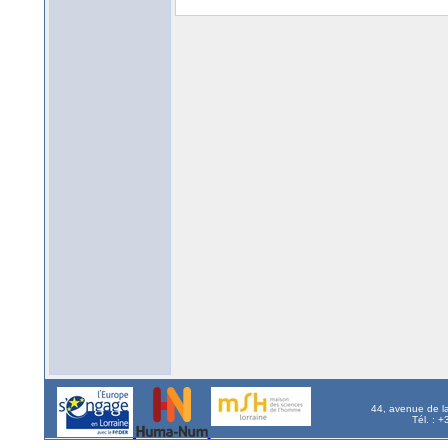
44, avenue de l
Tél. : 