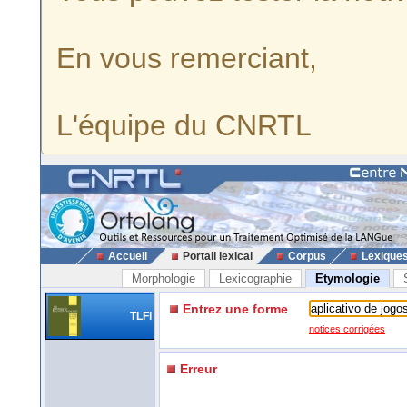
En vous remerciant,
L'équipe du CNRTL
Accueil
Portail lexical
Corpus
Lexique
Morphologie
Lexicographie
Etymologie
Entrez une forme
TLFi
notices corrigées
Erreur