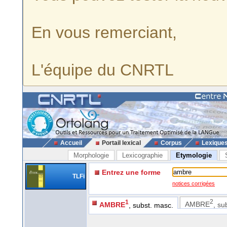
En vous remerciant,
L'équipe du CNRTL
Accueil
Portail lexical
Corpus
Lexique
Morphologie
Lexicographie
Etymologie
Entrez une forme
TLFi
notices corrigées
2
1
AMBRE
, su
AMBRE
, subst. masc.