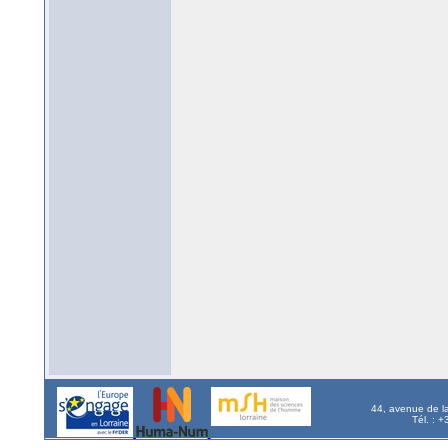
44, avenue de l
Tél. : 