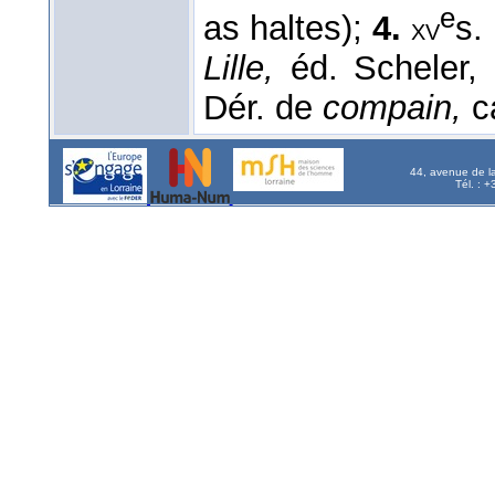
e
as haltes);
4.
s.
xv
Lille,
éd. Scheler,
Dér. de
compain,
ca
44, avenue de l
Tél. : 