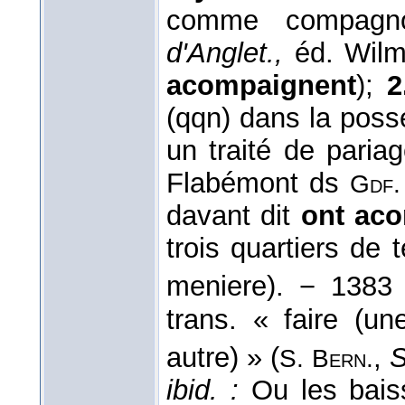
comme compagn
d'Anglet.,
éd. Wilmo
acompaignent
);
2
(qqn) dans la poss
un traité de paria
Flabémont ds
Gdf.
davant dit
ont ac
trois quartiers de t
meniere). − 1383 
trans. « faire (u
autre) » (
,
S
S. Bern.
ibid. :
Ou les bai