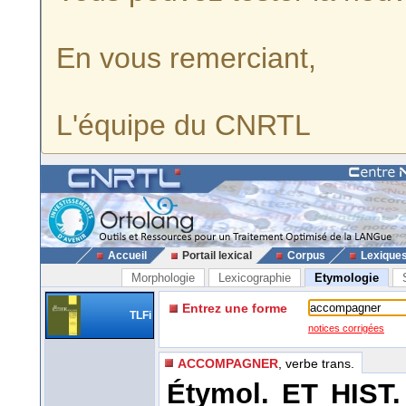
En vous remerciant,
L'équipe du CNRTL
Accueil
Portail lexical
Corpus
Lexique
Morphologie
Lexicographie
Etymologie
Entrez une forme
TLFi
notices corrigées
ACCOMPAGNER
, verbe trans.
Étymol. ET HIST.