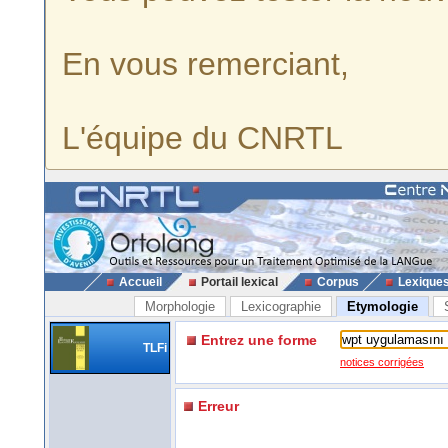
En vous remerciant,
L'équipe du CNRTL
Accueil
Portail lexical
Corpus
Lexique
Morphologie
Lexicographie
Etymologie
Entrez une forme
TLFi
notices corrigées
Erreur