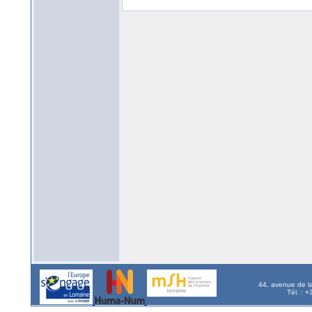
44, avenue de l
Tél. : 