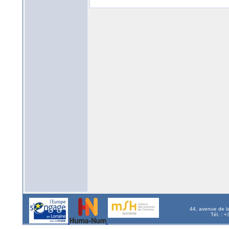
44, avenue de l
Tél. : 