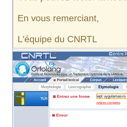
En vous remerciant,
L'équipe du CNRTL
Accueil
Portail lexical
Corpus
Lexique
Morphologie
Lexicographie
Etymologie
Entrez une forme
TLFi
notices corrigées
Erreur