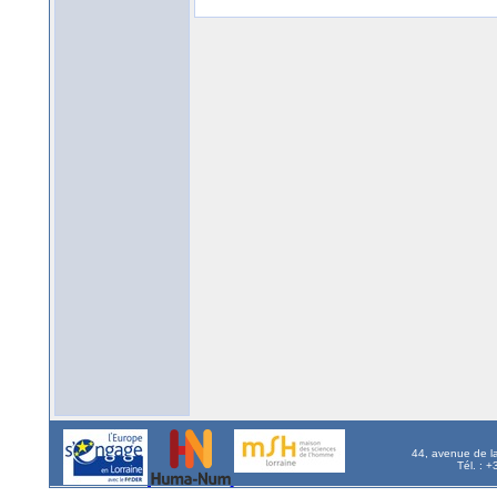
44, avenue de l
Tél. : 