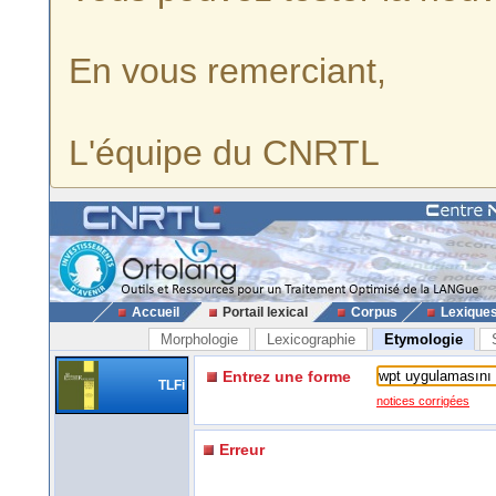
En vous remerciant,
L'équipe du CNRTL
Accueil
Portail lexical
Corpus
Lexique
Morphologie
Lexicographie
Etymologie
Entrez une forme
TLFi
notices corrigées
Erreur