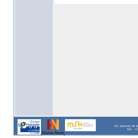
44, avenue de l
Tél. : 