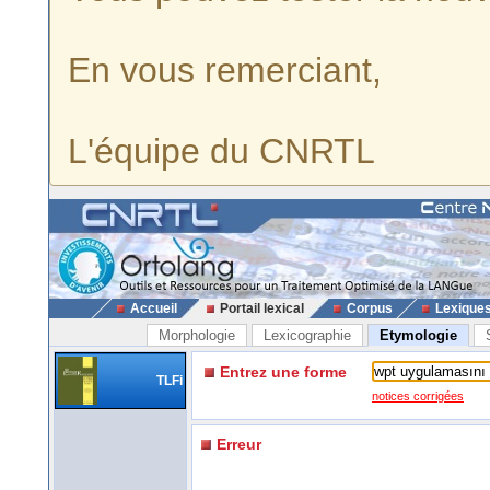
En vous remerciant,
L'équipe du CNRTL
Accueil
Portail lexical
Corpus
Lexique
Morphologie
Lexicographie
Etymologie
Entrez une forme
TLFi
notices corrigées
Erreur