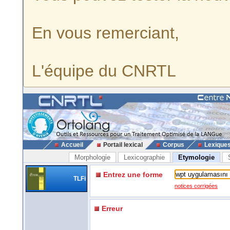
En vous remerciant,
L'équipe du CNRTL
Accueil
Portail lexical
Corpus
Lexique
Morphologie
Lexicographie
Etymologie
Entrez une forme
TLFi
notices corrigées
Erreur