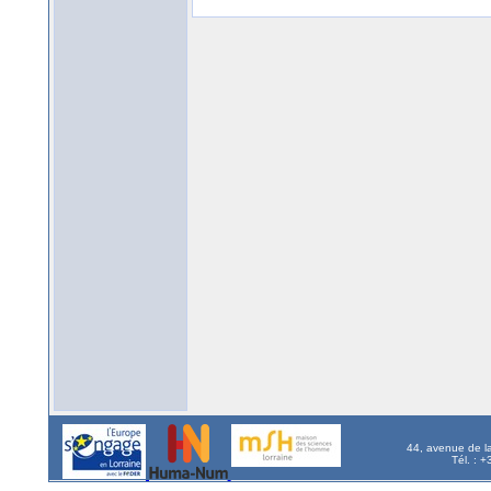
44, avenue de l
Tél. : 