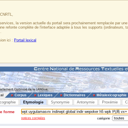
u CNRTL,
services, la version actuelle du portail sera prochainement remplacée par un
 une refonte complète de l'interface adaptée à tous les supports (ordinateurs, t
.
ion ici :
Portail lexical
cal
Corpus
Lexiques
Dictionnaires
Métalexicographie
cographie
Etymologie
Synonymie
Antonymie
Proxémie
C
ne forme
notices corrigées
catégorie :