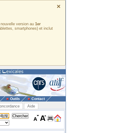
×
e nouvelle version au
1er
ablettes, smartphones) et inclut
Outils
Contact
oncordance
Aide