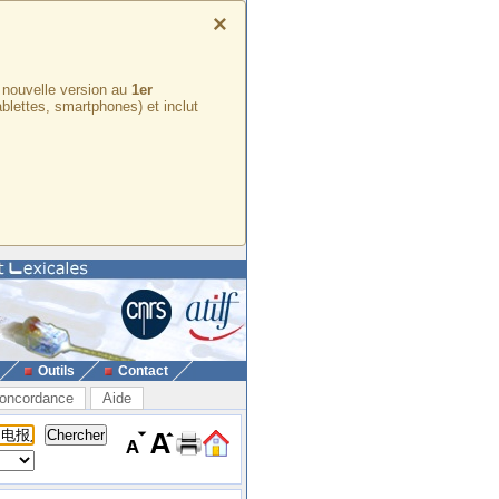
×
e nouvelle version au
1er
ablettes, smartphones) et inclut
Outils
Contact
oncordance
Aide