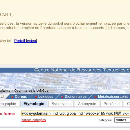
u CNRTL,
services, la version actuelle du portail sera prochainement remplacée par un
 une refonte complète de l'interface adaptée à tous les supports (ordinateurs, t
.
ion ici :
Portail lexical
cal
Corpus
Lexiques
Dictionnaires
Métalexicographie
cographie
Etymologie
Synonymie
Antonymie
Proxémie
C
ne forme
notices corrigées
catégorie :