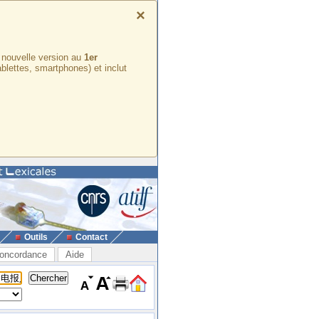
×
e nouvelle version au
1er
ablettes, smartphones) et inclut
Outils
Contact
oncordance
Aide