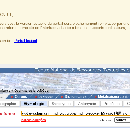
u CNRTL,
services, la version actuelle du portail sera prochainement remplacée par un
 une refonte complète de l'interface adaptée à tous les supports (ordinateurs, t
.
ion ici :
Portail lexical
cal
Corpus
Lexiques
Dictionnaires
Métalexicographie
cographie
Etymologie
Synonymie
Antonymie
Proxémie
C
ne forme
notices corrigées
catégorie :