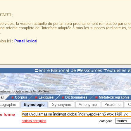
u CNRTL,
services, la version actuelle du portail sera prochainement remplacée par un
 une refonte complète de l'interface adaptée à tous les supports (ordinateurs, t
.
ion ici :
Portail lexical
cal
Corpus
Lexiques
Dictionnaires
Métalexicographie
cographie
Etymologie
Synonymie
Antonymie
Proxémie
C
ne forme
notices corrigées
catégorie :