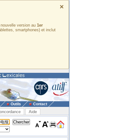
×
e nouvelle version au
1er
ablettes, smartphones) et inclut
Outils
Contact
oncordance
Aide