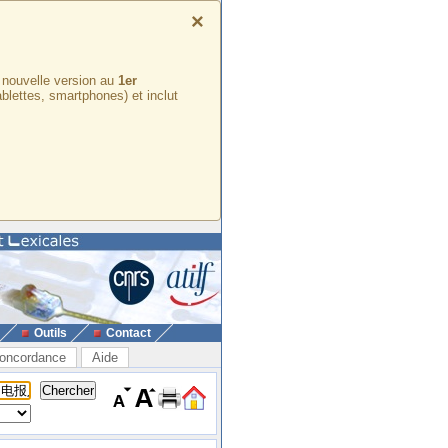
×
e nouvelle version au
1er
ablettes, smartphones) et inclut
Outils
Contact
oncordance
Aide