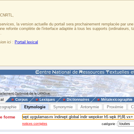
u CNRTL,
services, la version actuelle du portail sera prochainement remplacée par un
 une refonte complète de l'interface adaptée à tous les supports (ordinateurs, t
.
ion ici :
Portail lexical
cal
Corpus
Lexiques
Dictionnaires
Métalexicographie
cographie
Etymologie
Synonymie
Antonymie
Proxémie
C
ne forme
notices corrigées
catégorie :