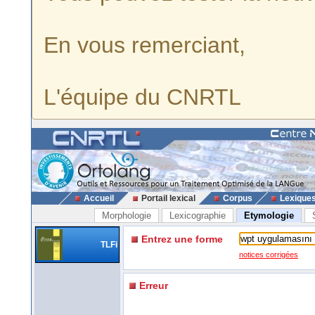
En vous remerciant,
L'équipe du CNRTL
Accueil
Portail lexical
Corpus
Lexique
Morphologie
Lexicographie
Etymologie
Entrez une forme
TLFi
notices corrigées
Erreur