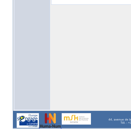
44, avenue de l
Tél. : 