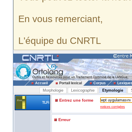
En vous remerciant,
L'équipe du CNRTL
Accueil
Portail lexical
Corpus
Lexique
Morphologie
Lexicographie
Etymologie
Entrez une forme
TLFi
notices corrigées
Erreur