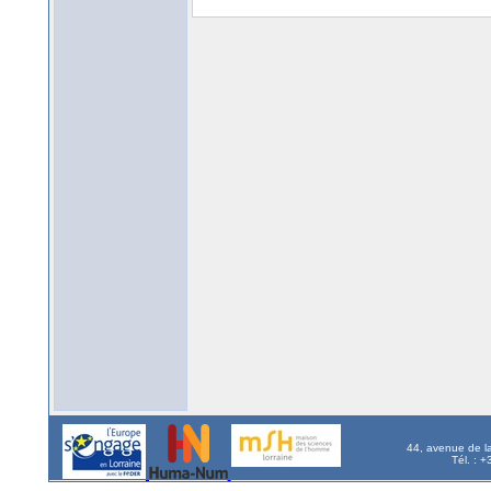
44, avenue de l
Tél. : 