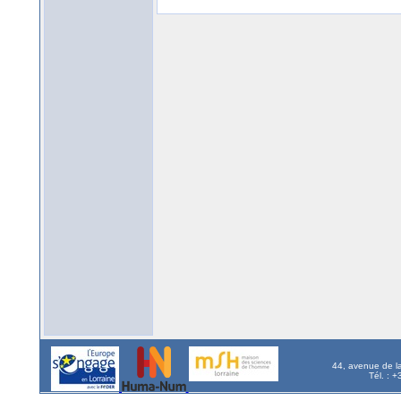
44, avenue de l
Tél. : 