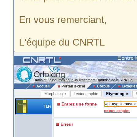
En vous remerciant,
L'équipe du CNRTL
Accueil
Portail lexical
Corpus
Lexique
Morphologie
Lexicographie
Etymologie
Entrez une forme
TLFi
notices corrigées
Erreur