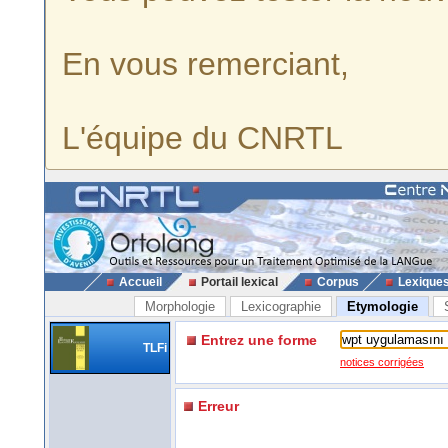
En vous remerciant,
L'équipe du CNRTL
Accueil
Portail lexical
Corpus
Lexique
Morphologie
Lexicographie
Etymologie
Entrez une forme
TLFi
notices corrigées
Erreur