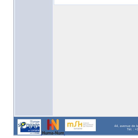
44, avenue de l
Tél. : 