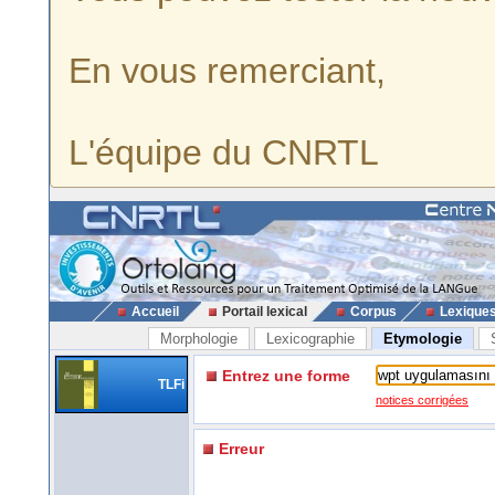
En vous remerciant,
L'équipe du CNRTL
Accueil
Portail lexical
Corpus
Lexique
Morphologie
Lexicographie
Etymologie
Entrez une forme
TLFi
notices corrigées
Erreur