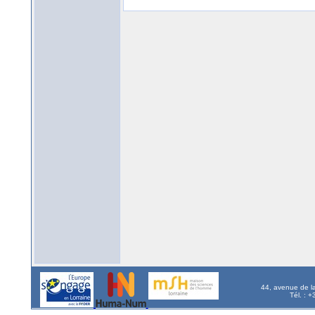
44, avenue de l
Tél. : 