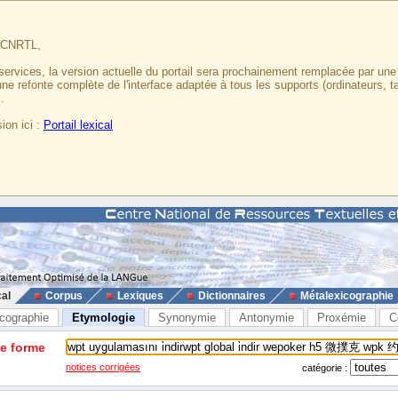
u CNRTL,
services, la version actuelle du portail sera prochainement remplacée par un
 une refonte complète de l'interface adaptée à tous les supports (ordinateurs, t
.
ion ici :
Portail lexical
cal
Corpus
Lexiques
Dictionnaires
Métalexicographie
cographie
Etymologie
Synonymie
Antonymie
Proxémie
C
ne forme
notices corrigées
catégorie :