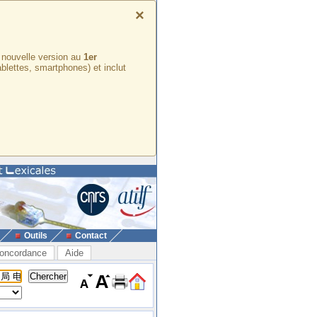
×
e nouvelle version au
1er
ablettes, smartphones) et inclut
Outils
Contact
oncordance
Aide