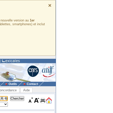
×
e nouvelle version au
1er
ablettes, smartphones) et inclut
Outils
Contact
oncordance
Aide