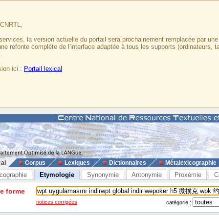
u CNRTL,
services, la version actuelle du portail sera prochainement remplacée par un
 une refonte complète de l'interface adaptée à tous les supports (ordinateurs, t
.
ion ici :
Portail lexical
cal
Corpus
Lexiques
Dictionnaires
Métalexicographie
cographie
Etymologie
Synonymie
Antonymie
Proxémie
C
ne forme
notices corrigées
catégorie :