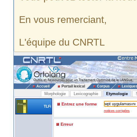
En vous remerciant,
L'équipe du CNRTL
Accueil
Portail lexical
Corpus
Lexique
Morphologie
Lexicographie
Etymologie
Entrez une forme
TLFi
notices corrigées
Erreur