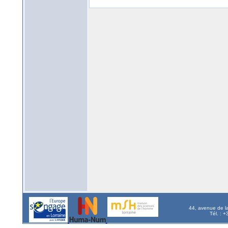
44, avenue de l
Tél. : 