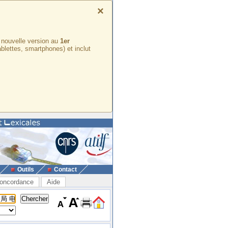
×
e nouvelle version au
1er
ablettes, smartphones) et inclut
Outils
Contact
oncordance
Aide