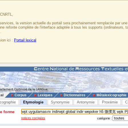
u CNRTL,
services, la version actuelle du portail sera prochainement remplacée par un
 une refonte complète de l'interface adaptée à tous les supports (ordinateurs, t
.
ion ici :
Portail lexical
cal
Corpus
Lexiques
Dictionnaires
Métalexicographie
cographie
Etymologie
Synonymie
Antonymie
Proxémie
C
ne forme
notices corrigées
catégorie :