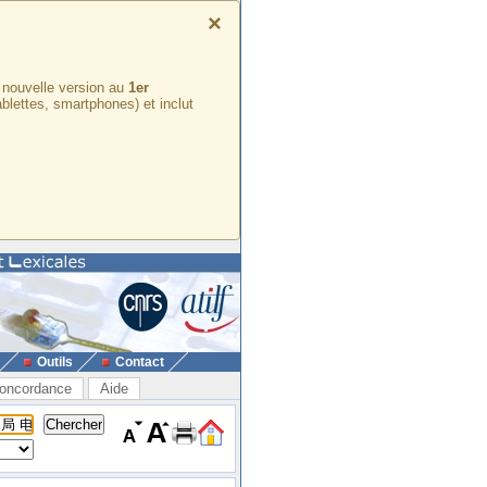
×
e nouvelle version au
1er
ablettes, smartphones) et inclut
Outils
Contact
oncordance
Aide