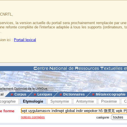
u CNRTL,
services, la version actuelle du portail sera prochainement remplacée par un
 une refonte complète de l'interface adaptée à tous les supports (ordinateurs, t
.
ion ici :
Portail lexical
cal
Corpus
Lexiques
Dictionnaires
Métalexicographie
cographie
Etymologie
Synonymie
Antonymie
Proxémie
C
ne forme
notices corrigées
catégorie :