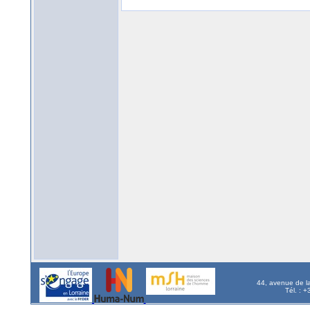
44, avenue de l
Tél. : 