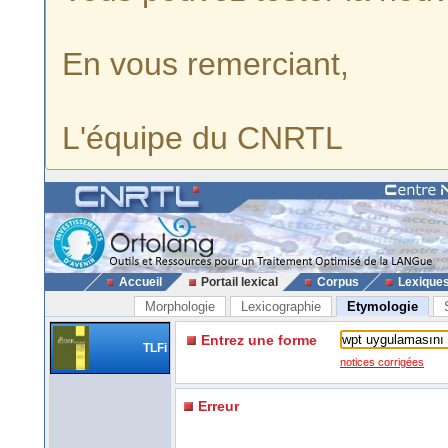
En vous remerciant,
L'équipe du CNRTL
Accueil
Portail lexical
Corpus
Lexique
Morphologie
Lexicographie
Etymologie
Entrez une forme
TLFi
notices corrigées
Erreur