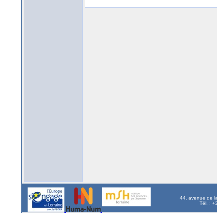
44, avenue de l
Tél. : 