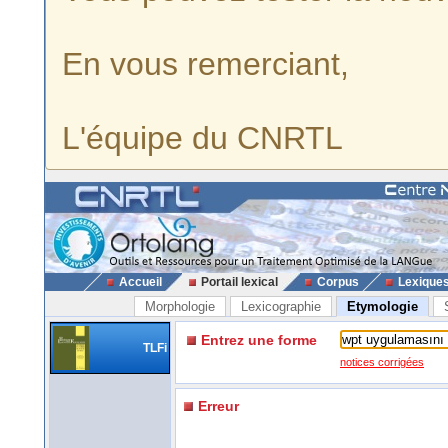
En vous remerciant,
L'équipe du CNRTL
Accueil
Portail lexical
Corpus
Lexique
Morphologie
Lexicographie
Etymologie
Entrez une forme
TLFi
notices corrigées
Erreur