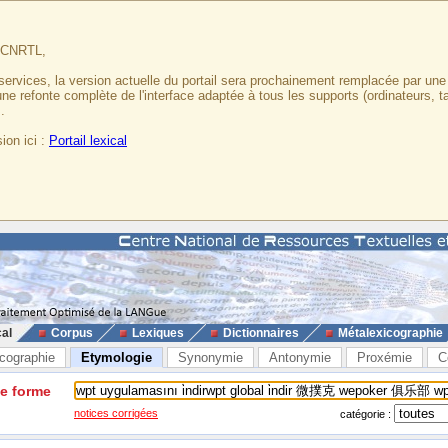
u CNRTL,
services, la version actuelle du portail sera prochainement remplacée par un
 une refonte complète de l'interface adaptée à tous les supports (ordinateurs, t
.
ion ici :
Portail lexical
cal
Corpus
Lexiques
Dictionnaires
Métalexicographie
cographie
Etymologie
Synonymie
Antonymie
Proxémie
C
ne forme
notices corrigées
catégorie :