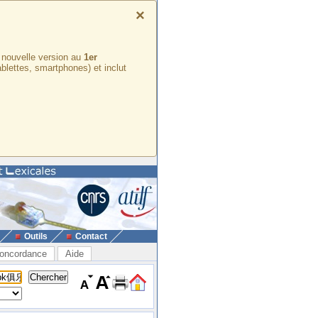
×
e nouvelle version au
1er
ablettes, smartphones) et inclut
Outils
Contact
oncordance
Aide