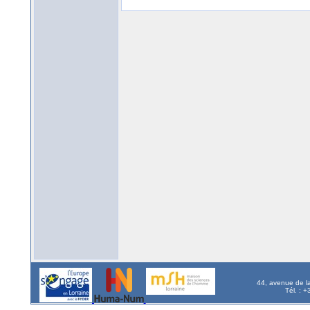
44, avenue de l
Tél. : 