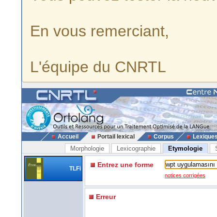
En vous remerciant,
L'équipe du CNRTL
Accueil
Portail lexical
Corpus
Lexique
Morphologie
Lexicographie
Etymologie
Entrez une forme
TLFi
notices corrigées
Erreur