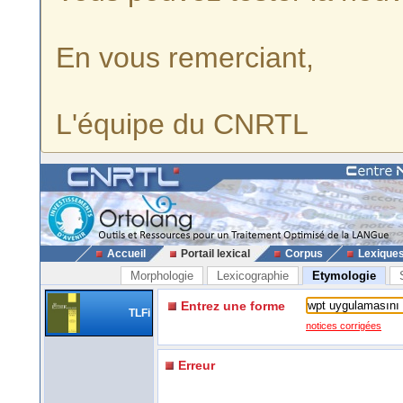
En vous remerciant,
L'équipe du CNRTL
Accueil
Portail lexical
Corpus
Lexique
Morphologie
Lexicographie
Etymologie
Entrez une forme
TLFi
notices corrigées
Erreur