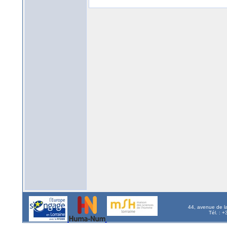
44, avenue de l
Tél. : 