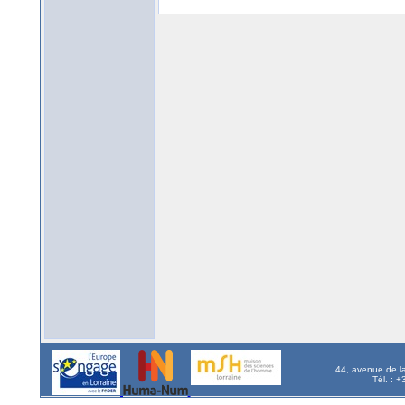
44, avenue de l
Tél. : 