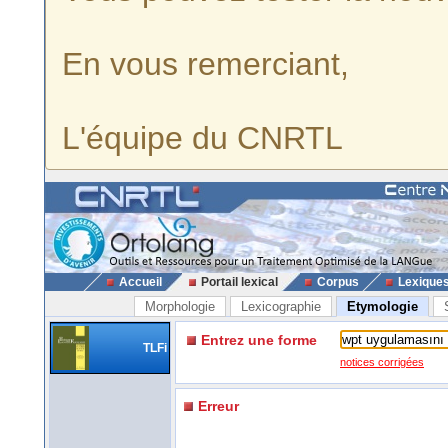
En vous remerciant,
L'équipe du CNRTL
Accueil
Portail lexical
Corpus
Lexique
Morphologie
Lexicographie
Etymologie
Entrez une forme
TLFi
notices corrigées
Erreur