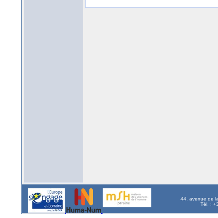
44, avenue de l
Tél. : 