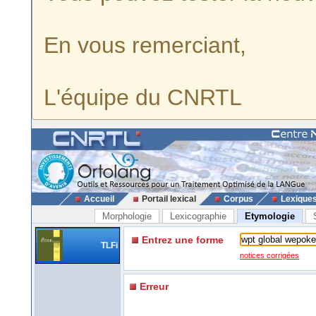
En vous remerciant,
L'équipe du CNRTL
Accueil
Portail lexical
Corpus
Lexique
Morphologie
Lexicographie
Etymologie
Entrez une forme
TLFi
notices corrigées
Erreur