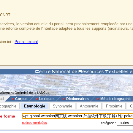
u CNRTL,
services, la version actuelle du portail sera prochainement remplacée par un
 une refonte complète de l'interface adaptée à tous les supports (ordinateurs, t
.
ion ici :
Portail lexical
cal
Corpus
Lexiques
Dictionnaires
Métalexicographie
cographie
Etymologie
Synonymie
Antonymie
Proxémie
C
ne forme
notices corrigées
catégorie :