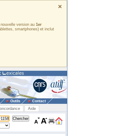
×
e nouvelle version au
1er
ablettes, smartphones) et inclut
Outils
Contact
oncordance
Aide