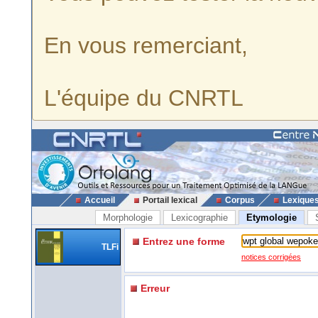
En vous remerciant,
L'équipe du CNRTL
Accueil
Portail lexical
Corpus
Lexique
Morphologie
Lexicographie
Etymologie
Entrez une forme
TLFi
notices corrigées
Erreur