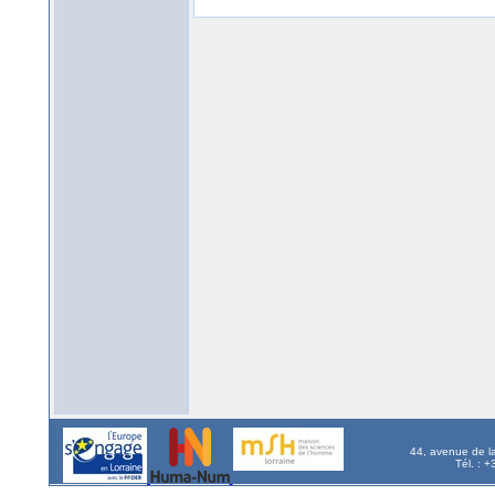
44, avenue de l
Tél. : 