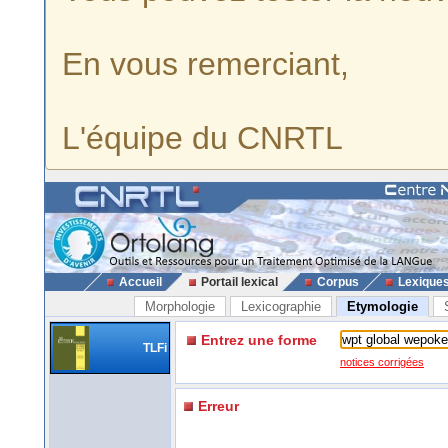
En vous remerciant,
L'équipe du CNRTL
Accueil
Portail lexical
Corpus
Lexique
Morphologie
Lexicographie
Etymologie
Entrez une forme
TLFi
notices corrigées
Erreur