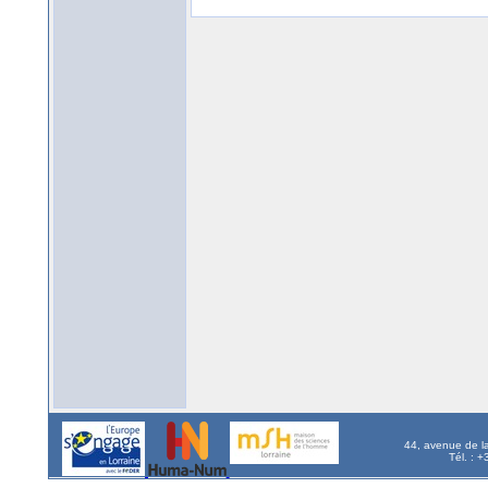
44, avenue de l
Tél. : 