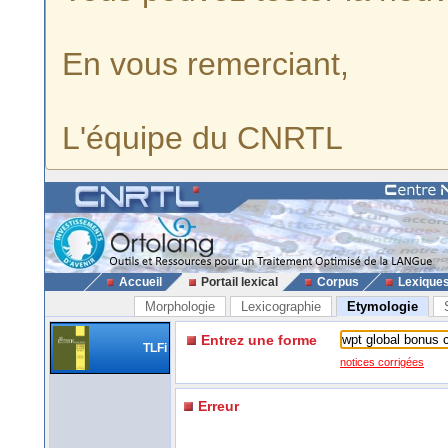
En vous remerciant,
L'équipe du CNRTL
Accueil
Portail lexical
Corpus
Lexique
Morphologie
Lexicographie
Etymologie
Entrez une forme
TLFi
notices corrigées
Erreur