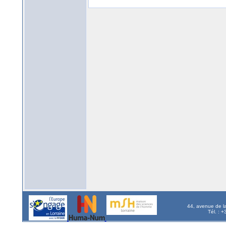
44, avenue de l
Tél. : 