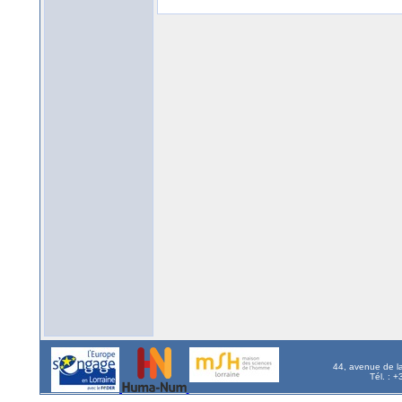
44, avenue de l
Tél. : 