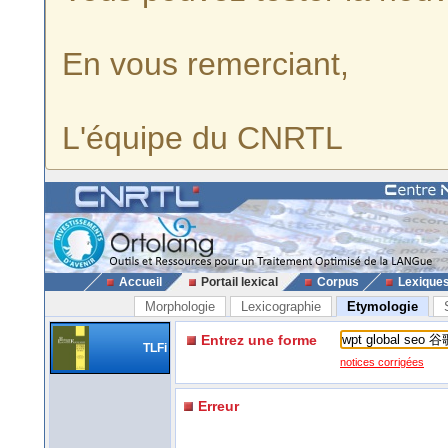
En vous remerciant,
L'équipe du CNRTL
Accueil
Portail lexical
Corpus
Lexique
Morphologie
Lexicographie
Etymologie
Entrez une forme
TLFi
notices corrigées
Erreur