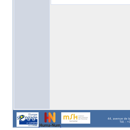
44, avenue de l
Tél. : 