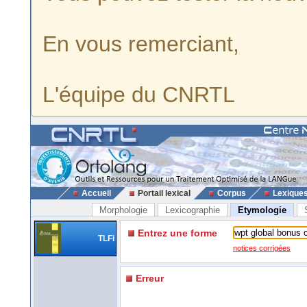
En vous remerciant,
L'équipe du CNRTL
Accueil
Portail lexical
Corpus
Lexique
Morphologie
Lexicographie
Etymologie
Entrez une forme
TLFi
notices corrigées
Erreur