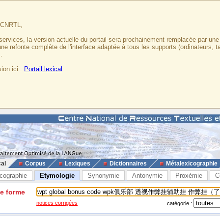
u CNRTL,
services, la version actuelle du portail sera prochainement remplacée par un
 une refonte complète de l'interface adaptée à tous les supports (ordinateurs, t
.
ion ici :
Portail lexical
cal
Corpus
Lexiques
Dictionnaires
Métalexicographie
cographie
Etymologie
Synonymie
Antonymie
Proxémie
C
ne forme
notices corrigées
catégorie :