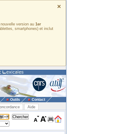
×
e nouvelle version au
1er
ablettes, smartphones) et inclut
Outils
Contact
oncordance
Aide