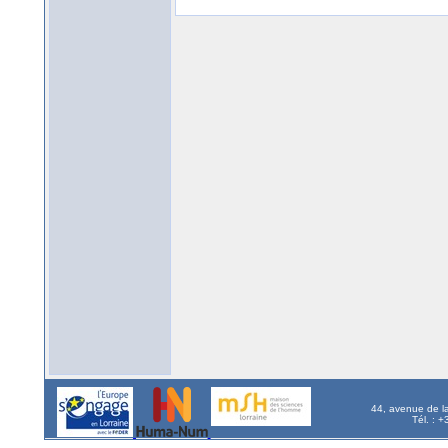
44, avenue de l
Tél. : 