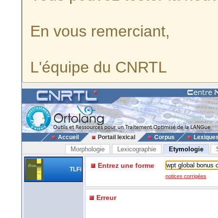
En vous remerciant,
L'équipe du CNRTL
Accueil
Portail lexical
Corpus
Lexique
Morphologie
Lexicographie
Etymologie
Entrez une forme
TLFi
notices corrigées
Erreur