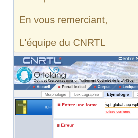
En vous remerciant,
L'équipe du CNRTL
Accueil
Portail lexical
Corpus
Lexique
Morphologie
Lexicographie
Etymologie
Entrez une forme
TLFi
notices corrigées
Erreur