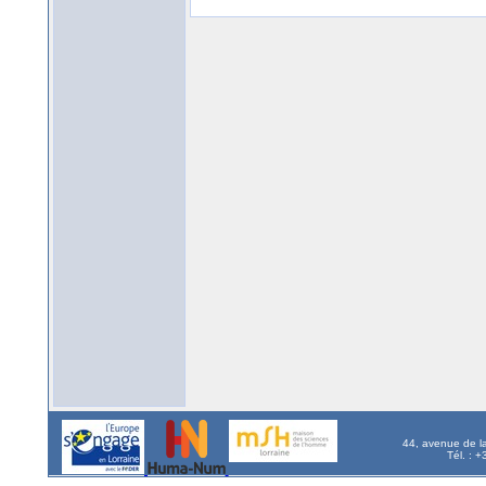
44, avenue de l
Tél. : 