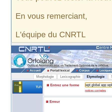
En vous remerciant,
L'équipe du CNRTL
Accueil
Portail lexical
Corpus
Lexique
Morphologie
Lexicographie
Etymologie
Entrez une forme
TLFi
notices corrigées
Erreur