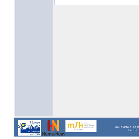
44, avenue de l
Tél. : 