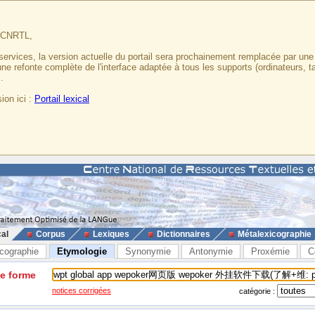
u CNRTL,
services, la version actuelle du portail sera prochainement remplacée par un
 une refonte complète de l'interface adaptée à tous les supports (ordinateurs, t
.
ion ici :
Portail lexical
cal
Corpus
Lexiques
Dictionnaires
Métalexicographie
cographie
Etymologie
Synonymie
Antonymie
Proxémie
C
ne forme
notices corrigées
catégorie :