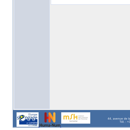
44, avenue de l
Tél. : 