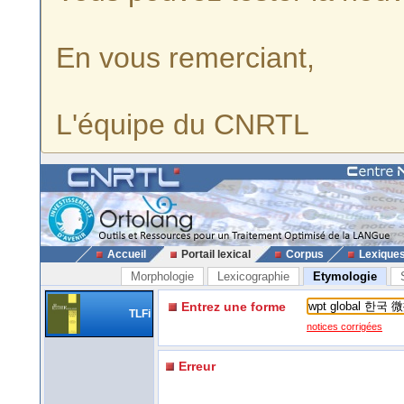
En vous remerciant,
L'équipe du CNRTL
Accueil
Portail lexical
Corpus
Lexique
Morphologie
Lexicographie
Etymologie
Entrez une forme
TLFi
notices corrigées
Erreur