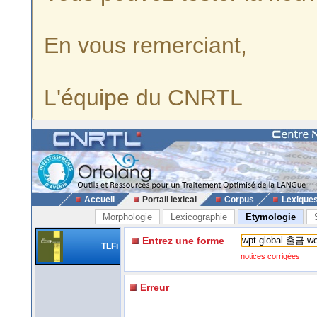
En vous remerciant,
L'équipe du CNRTL
Accueil
Portail lexical
Corpus
Lexique
Morphologie
Lexicographie
Etymologie
Entrez une forme
TLFi
notices corrigées
Erreur