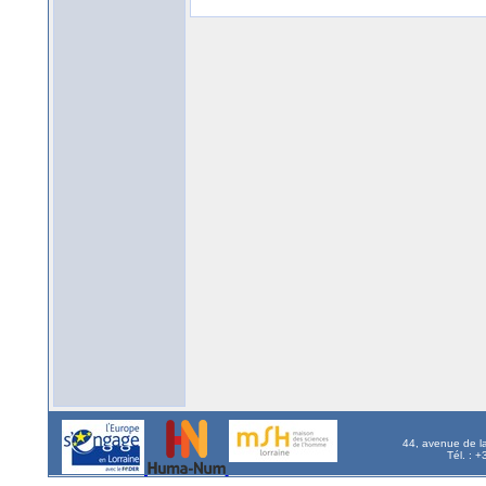
44, avenue de l
Tél. : 