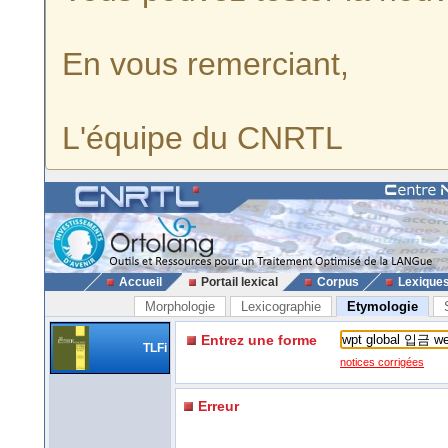
En vous remerciant,
L'équipe du CNRTL
Accueil
Portail lexical
Corpus
Lexique
Morphologie
Lexicographie
Etymologie
Entrez une forme
TLFi
notices corrigées
Erreur