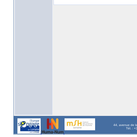
44, avenue de l
Tél. : 