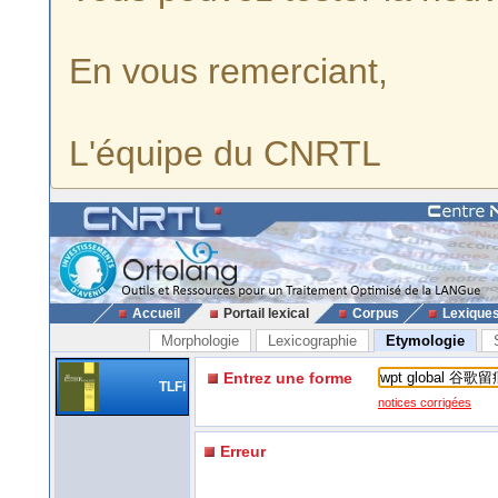
En vous remerciant,
L'équipe du CNRTL
Accueil
Portail lexical
Corpus
Lexique
Morphologie
Lexicographie
Etymologie
Entrez une forme
TLFi
notices corrigées
Erreur