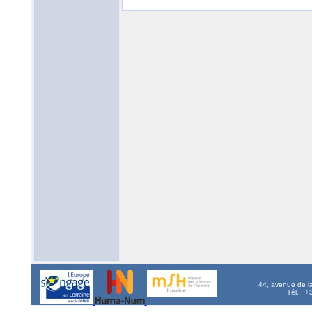
44, avenue de l
Tél. : 