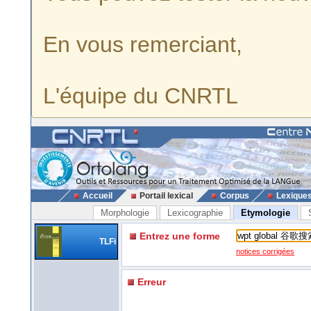
En vous remerciant,
L'équipe du CNRTL
Accueil
Portail lexical
Corpus
Lexique
Morphologie
Lexicographie
Etymologie
Entrez une forme
TLFi
notices corrigées
Erreur