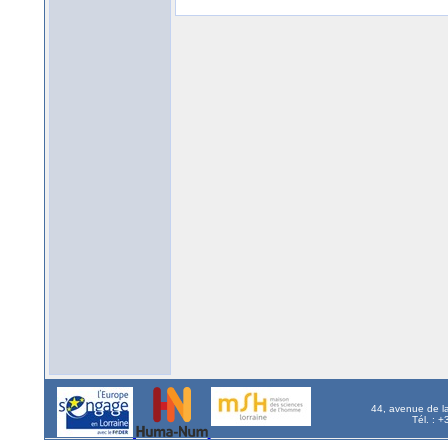
44, avenue de l
Tél. : 