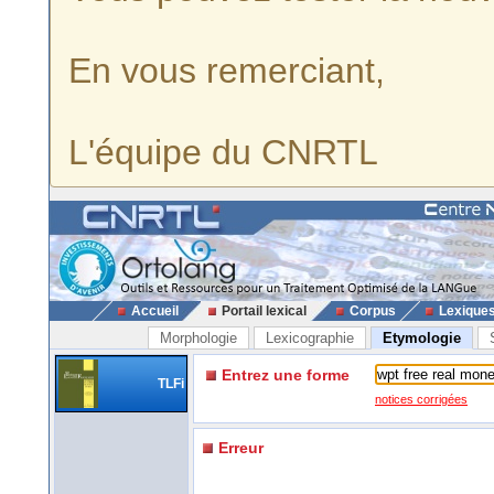
En vous remerciant,
L'équipe du CNRTL
Accueil
Portail lexical
Corpus
Lexique
Morphologie
Lexicographie
Etymologie
Entrez une forme
TLFi
notices corrigées
Erreur