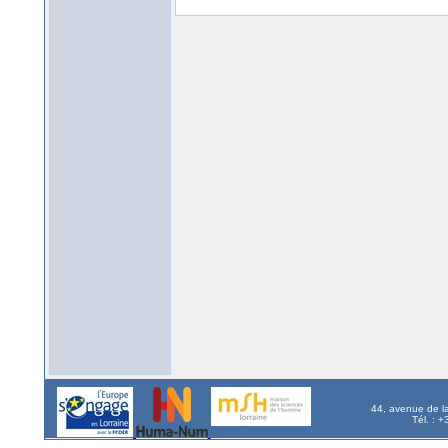
44, avenue de l
Tél. : 