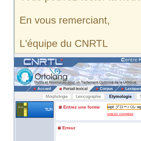
En vous remerciant,
L'équipe du CNRTL
Accueil
Portail lexical
Corpus
Lexique
Morphologie
Lexicographie
Etymologie
Entrez une forme
TLFi
notices corrigées
Erreur