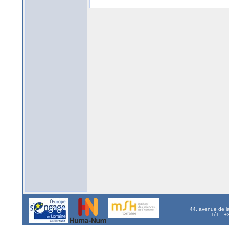
44, avenue de l
Tél. : 